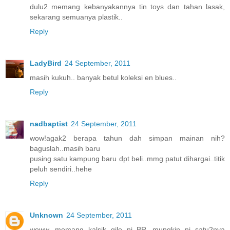
dulu2 memang kebanyakannya tin toys dan tahan lasak,
sekarang semuanya plastik..
Reply
LadyBird
24 September, 2011
masih kukuh.. banyak betul koleksi en blues..
Reply
nadbaptist
24 September, 2011
wow!agak2 berapa tahun dah simpan mainan nih?
baguslah..masih baru
pusing satu kampung baru dpt beli..mmg patut dihargai..titik
peluh sendiri..hehe
Reply
Unknown
24 September, 2011
woww...memang kalsik gile ni BR...mungkin ni satu2nya