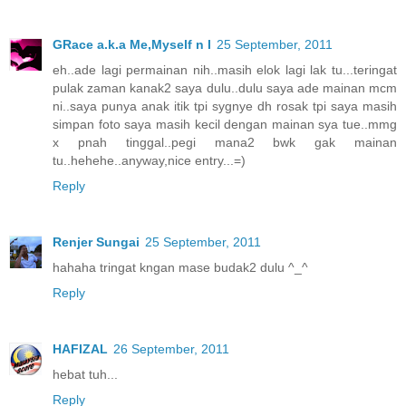
GRace a.k.a Me,Myself n I
25 September, 2011
eh..ade lagi permainan nih..masih elok lagi lak tu...teringat
pulak zaman kanak2 saya dulu..dulu saya ade mainan mcm
ni..saya punya anak itik tpi sygnye dh rosak tpi saya masih
simpan foto saya masih kecil dengan mainan sya tue..mmg
x pnah tinggal..pegi mana2 bwk gak mainan
tu..hehehe..anyway,nice entry...=)
Reply
Renjer Sungai
25 September, 2011
hahaha tringat kngan mase budak2 dulu ^_^
Reply
HAFIZAL
26 September, 2011
hebat tuh...
Reply