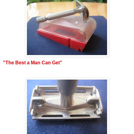
"The Best a Man Can Get"