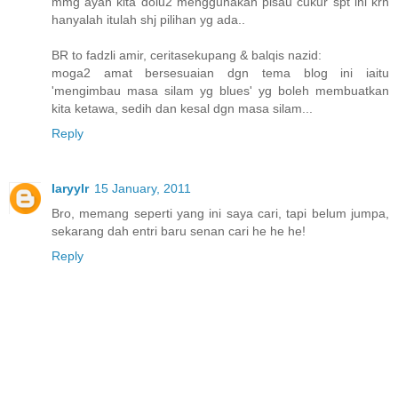
mmg ayah kita dolu2 menggunakan pisau cukur spt ini krn
hanyalah itulah shj pilihan yg ada..
BR to fadzli amir, ceritasekupang & balqis nazid:
moga2 amat bersesuaian dgn tema blog ini iaitu
'mengimbau masa silam yg blues' yg boleh membuatkan
kita ketawa, sedih dan kesal dgn masa silam...
Reply
Iaryylr
15 January, 2011
Bro, memang seperti yang ini saya cari, tapi belum jumpa,
sekarang dah entri baru senan cari he he he!
Reply